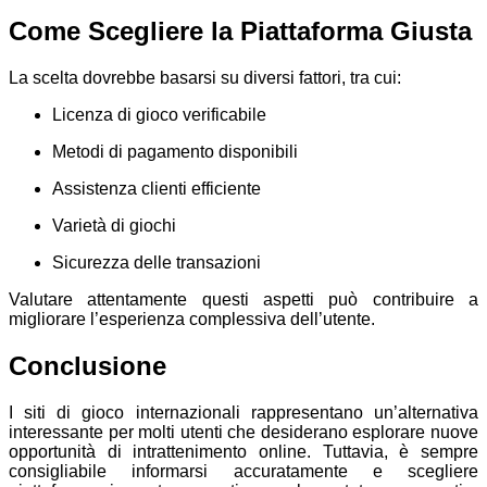
Come Scegliere la Piattaforma Giusta
La scelta dovrebbe basarsi su diversi fattori, tra cui:
Licenza di gioco verificabile
Metodi di pagamento disponibili
Assistenza clienti efficiente
Varietà di giochi
Sicurezza delle transazioni
Valutare attentamente questi aspetti può contribuire a
migliorare l’esperienza complessiva dell’utente.
Conclusione
I siti di gioco internazionali rappresentano un’alternativa
interessante per molti utenti che desiderano esplorare nuove
opportunità di intrattenimento online. Tuttavia, è sempre
consigliabile informarsi accuratamente e scegliere