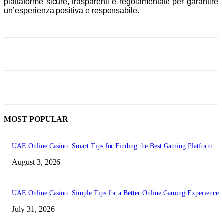
piattaforme sicure, trasparenti e regolamentate per garantire
un’esperienza positiva e responsabile.
MOST POPULAR
UAE Online Casino: Smart Tips for Finding the Best Gaming Platform
August 3, 2026
UAE Online Casino: Simple Tips for a Better Online Gaming Experience
July 31, 2026