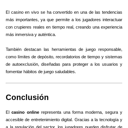
El casino en vivo se ha convertido en una de las tendencias
más importantes, ya que permite a los jugadores interactuar
con crupieres reales en tiempo real, creando una experiencia
más inmersiva y auténtica.
También destacan las herramientas de juego responsable,
como límites de depósito, recordatorios de tiempo y sistemas
de autoexclusión, diseñadas para proteger a los usuarios y
fomentar hábitos de juego saludables.
Conclusión
El
casino online
representa una forma moderna, segura y
accesible de entretenimiento digital. Gracias a la tecnología y
a la regulación del sector, los jugadores pueden disfrutar de