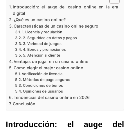
Introducción: el auge del casino online en la era
digital
¿Qué es un casino online?
Características de un casino online seguro
1. Licencia y regulación
2. Seguridad en datos y pagos
3. Variedad de juegos
4. Bonos y promociones
5. Atención al cliente
Ventajas de jugar en un casino online
Cómo elegir el mejor casino online
Verificación de licencia
Métodos de pago seguros
Condiciones de bonos
Opiniones de usuarios
Tendencias del casino online en 2026
Conclusión
Introducción: el auge del