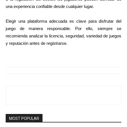
una experiencia confiable desde cualquier lugar.
Elegir una plataforma adecuada es clave para disfrutar del
juego de manera responsable. Por ello, siempre se
recomienda analizar la licencia, seguridad, variedad de juegos
y reputación antes de registrarse.
MOST POPULAR