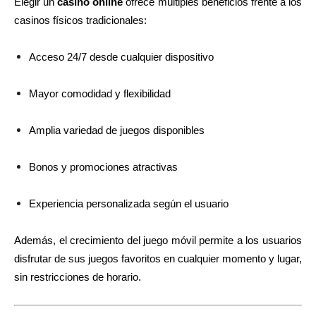
Elegir un
casino online
ofrece múltiples beneficios frente a los
casinos físicos tradicionales:
Acceso 24/7 desde cualquier dispositivo
Mayor comodidad y flexibilidad
Amplia variedad de juegos disponibles
Bonos y promociones atractivas
Experiencia personalizada según el usuario
Además, el crecimiento del juego móvil permite a los usuarios
disfrutar de sus juegos favoritos en cualquier momento y lugar,
sin restricciones de horario.